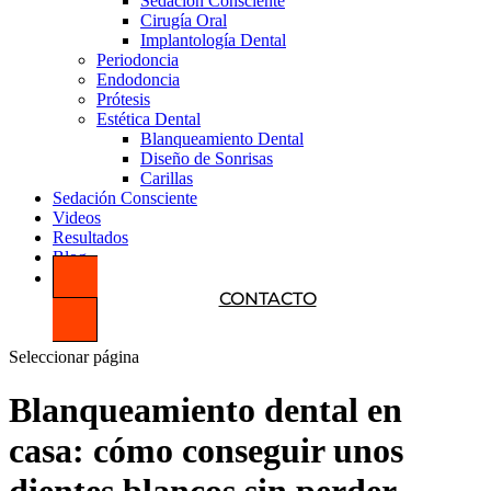
Sedación Consciente
Cirugía Oral
Implantología Dental
Periodoncia
Endodoncia
Prótesis
Estética Dental
Blanqueamiento Dental
Diseño de Sonrisas
Carillas
Sedación Consciente
Videos
Resultados
Blog
CONTACTO
Seleccionar página
Blanqueamiento dental en
casa: cómo conseguir unos