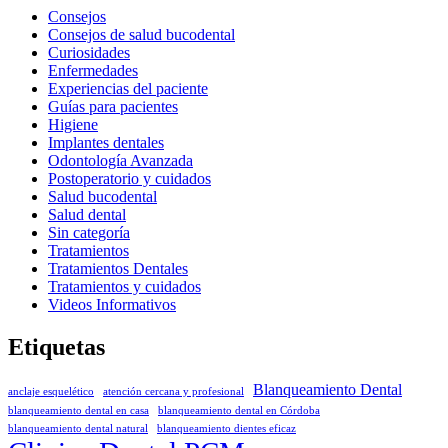
Consejos
Consejos de salud bucodental
Curiosidades
Enfermedades
Experiencias del paciente
Guías para pacientes
Higiene
Implantes dentales
Odontología Avanzada
Postoperatorio y cuidados
Salud bucodental
Salud dental
Sin categoría
Tratamientos
Tratamientos Dentales
Tratamientos y cuidados
Videos Informativos
Etiquetas
Blanqueamiento Dental
anclaje esquelético
atención cercana y profesional
blanqueamiento dental en casa
blanqueamiento dental en Córdoba
blanqueamiento dental natural
blanqueamiento dientes eficaz