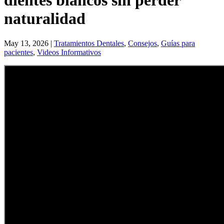
dientes blancos sin perder
naturalidad
May 13, 2026
|
Tratamientos Dentales
,
Consejos
,
Guías para
pacientes
,
Videos Informativos