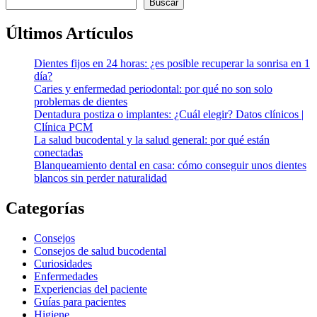
Buscar
Últimos Artículos
Dientes fijos en 24 horas: ¿es posible recuperar la sonrisa en 1
día?
Caries y enfermedad periodontal: por qué no son solo
problemas de dientes
Dentadura postiza o implantes: ¿Cuál elegir? Datos clínicos |
Clínica PCM
La salud bucodental y la salud general: por qué están
conectadas
Blanqueamiento dental en casa: cómo conseguir unos dientes
blancos sin perder naturalidad
Categorías
Consejos
Consejos de salud bucodental
Curiosidades
Enfermedades
Experiencias del paciente
Guías para pacientes
Higiene