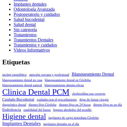
Implantes dentales
Odontología Avanzada
Postoperatorio y cuidados
Salud bucodental
Salud dental
Sin categoría
Tratamientos
Tratamientos Dentales
Tratamientos y cuidados
Videos Informativos
Etiquetas
Blanqueamiento Dental
anclaje esquelético
atención cercana y profesional
blanqueamiento dental en casa
blanqueamiento dental en Córdoba
blanqueamiento dental natural
blanqueamiento dientes eficaz
Clinica Dental PCM
clorhexidina uso correcto
Cuidado Bucodental
cuidados tras el procedimiento
dejar de fumar cirugía
diagnóstico dental
dientes fijos Córdoba
dientes fijos en 24 horas
dientes fijos en un día
Endodoncia
estabilidad del hueso
higiene alrededor del tornillo
Higiene dental
implantes de carga inmediata Córdoba
Implantes Dentales
implantes dentales en el día