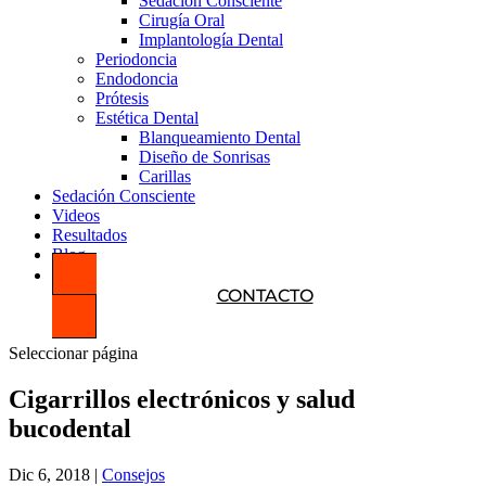
Sedación Consciente
Cirugía Oral
Implantología Dental
Periodoncia
Endodoncia
Prótesis
Estética Dental
Blanqueamiento Dental
Diseño de Sonrisas
Carillas
Sedación Consciente
Videos
Resultados
Blog
CONTACTO
Seleccionar página
Cigarrillos electrónicos y salud
bucodental
Dic 6, 2018
|
Consejos