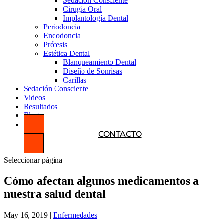
Sedación Consciente
Cirugía Oral
Implantología Dental
Periodoncia
Endodoncia
Prótesis
Estética Dental
Blanqueamiento Dental
Diseño de Sonrisas
Carillas
Sedación Consciente
Videos
Resultados
Blog
CONTACTO
Seleccionar página
Cómo afectan algunos medicamentos a
nuestra salud dental
May 16, 2019
|
Enfermedades