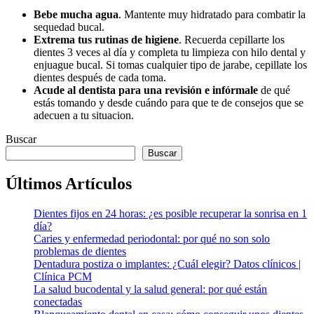
Bebe mucha agua
. Mantente muy hidratado para combatir la
sequedad bucal.
Extrema tus rutinas de higiene
. Recuerda cepillarte los
dientes 3 veces al día y completa tu limpieza con hilo dental y
enjuague bucal. Si tomas cualquier tipo de jarabe, cepillate los
dientes después de cada toma.
Acude al dentista para una revisión e infórmale
de qué
estás tomando y desde cuándo para que te de consejos que se
adecuen a tu situacion.
Buscar
Buscar
Últimos Artículos
Dientes fijos en 24 horas: ¿es posible recuperar la sonrisa en 1
día?
Caries y enfermedad periodontal: por qué no son solo
problemas de dientes
Dentadura postiza o implantes: ¿Cuál elegir? Datos clínicos |
Clínica PCM
La salud bucodental y la salud general: por qué están
conectadas