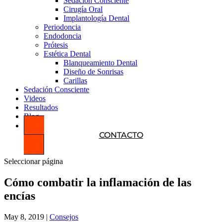
Sedación Consciente
Cirugía Oral
Implantología Dental
Periodoncia
Endodoncia
Prótesis
Estética Dental
Blanqueamiento Dental
Diseño de Sonrisas
Carillas
Sedación Consciente
Videos
Resultados
Blog
CONTACTO
Seleccionar página
Cómo combatir la inflamación de las
encías
May 8, 2019
|
Consejos