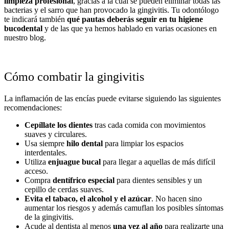
limpieza profesional
, gracias a la cual se pueden eliminar todas las
bacterias y el sarro que han provocado la gingivitis. Tu odontólogo
te indicará también
qué pautas deberás seguir en tu higiene
bucodental
y de las que ya hemos hablado en varias ocasiones en
nuestro blog.
Cómo combatir la gingivitis
La inflamación de las encías puede evitarse siguiendo las siguientes
recomendaciones:
Cepíllate los dientes
tras cada comida con movimientos
suaves y circulares.
Usa siempre
hilo dental
para limpiar los espacios
interdentales.
Utiliza
enjuague bucal
para llegar a aquellas de más difícil
acceso.
Compra
dentífrico especial
para dientes sensibles y un
cepillo de cerdas suaves.
Evita el tabaco, el alcohol y el azúcar
. No hacen sino
aumentar los riesgos y además camuflan los posibles síntomas
de la gingivitis.
Acude al dentista al menos
una vez al año
para realizarte una