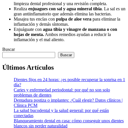
limpieza dental profesional y una revisión completa.
Realiza
enjuagues con sal y agua mineral tibia
. La sal es un
gran antiinflamatorio que además elimina las bacterias.
Masajea tus encías con
pulpa de aloe vera
para eliminar la
inflamación y demás síntomas.
Enjuáguate con
agua tibia y vinagre de manzana o con
hojas de menta.
Ambos remedios ayudan a reducir la
inflamación y el mal aliento.
Buscar
Buscar
Últimos Artículos
Dientes fijos en 24 horas: ¿es posible recuperar la sonrisa en 1
día?
Caries y enfermedad periodontal: por qué no son solo
problemas de dientes
Dentadura postiza o implantes: ¿Cuál elegir? Datos clínicos |
Clínica PCM
La salud bucodental y la salud general: por qué están
conectadas
Blanqueamiento dental en casa: cómo conseguir unos dientes
blancos sin perder naturalidad