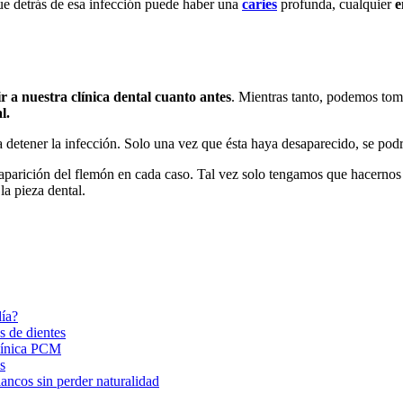
que detrás de esa infección puede haber una
caries
profunda, cualquier
e
r a nuestra clínica dental cuanto antes
. Mientras tanto, podemos to
l.
 detener la infección. Solo una vez que ésta haya desaparecido, se pod
 aparición del flemón en cada caso. Tal vez solo tengamos que hacerno
la pieza dental.
día?
s de dientes
Clínica PCM
s
ancos sin perder naturalidad