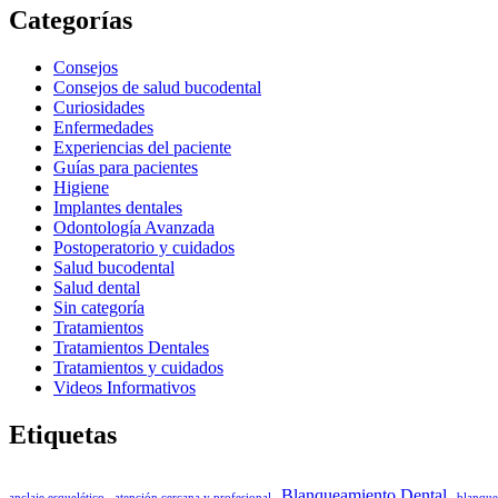
Categorías
Consejos
Consejos de salud bucodental
Curiosidades
Enfermedades
Experiencias del paciente
Guías para pacientes
Higiene
Implantes dentales
Odontología Avanzada
Postoperatorio y cuidados
Salud bucodental
Salud dental
Sin categoría
Tratamientos
Tratamientos Dentales
Tratamientos y cuidados
Videos Informativos
Etiquetas
Blanqueamiento Dental
anclaje esquelético
atención cercana y profesional
blanque