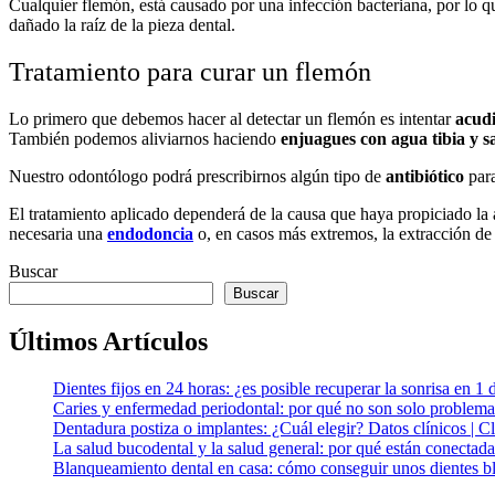
Cualquier flemón, está causado por una infección bacteriana, por lo 
dañado la raíz de la pieza dental.
Tratamiento para curar un flemón
Lo primero que debemos hacer al detectar un flemón es intentar
acudi
También podemos aliviarnos haciendo
enjuagues con agua tibia y sa
Nuestro odontólogo podrá prescribirnos algún tipo de
antibiótico
para
El tratamiento aplicado dependerá de la causa que haya propiciado la
necesaria una
endodoncia
o, en casos más extremos, la extracción de 
Buscar
Buscar
Últimos Artículos
Dientes fijos en 24 horas: ¿es posible recuperar la sonrisa en 1 
Caries y enfermedad periodontal: por qué no son solo problema
Dentadura postiza o implantes: ¿Cuál elegir? Datos clínicos | 
La salud bucodental y la salud general: por qué están conectada
Blanqueamiento dental en casa: cómo conseguir unos dientes bl