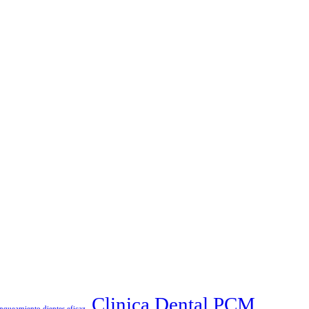
Clinica Dental PCM
nqueamiento dientes eficaz