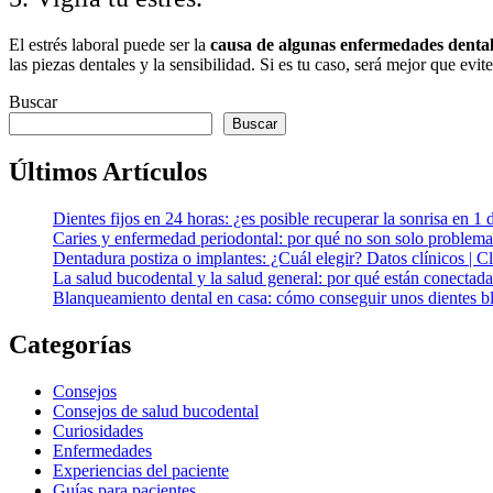
El estrés laboral puede ser la
causa de algunas enfermedades dental
las piezas dentales y la sensibilidad. Si es tu caso, será mejor que evi
Buscar
Buscar
Últimos Artículos
Dientes fijos en 24 horas: ¿es posible recuperar la sonrisa en 1 
Caries y enfermedad periodontal: por qué no son solo problema
Dentadura postiza o implantes: ¿Cuál elegir? Datos clínicos | 
La salud bucodental y la salud general: por qué están conectada
Blanqueamiento dental en casa: cómo conseguir unos dientes bl
Categorías
Consejos
Consejos de salud bucodental
Curiosidades
Enfermedades
Experiencias del paciente
Guías para pacientes