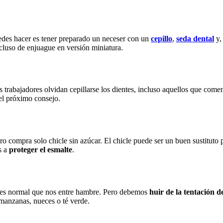
puedes hacer es tener preparado un neceser con un
cepillo
,
seda dental
y,
incluso de enjuague en versión miniatura.
trabajadores olvidan cepillarse los dientes, incluso aquellos que comen
 el próximo consejo.
ero compra solo chicle sin azúcar. El chicle puede ser un buen sustitu
s a
proteger el esmalte
.
s, es normal que nos entre hambre. Pero debemos
huir de la tentación 
manzanas, nueces o té verde.