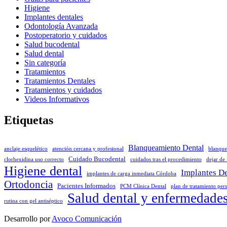
Higiene
Implantes dentales
Odontología Avanzada
Postoperatorio y cuidados
Salud bucodental
Salud dental
Sin categoría
Tratamientos
Tratamientos Dentales
Tratamientos y cuidados
Videos Informativos
Etiquetas
Blanqueamiento Dental
anclaje esquelético
atención cercana y profesional
blanque
Cuidado Bucodental
clorhexidina uso correcto
cuidados tras el procedimiento
dejar de
Higiene dental
Implantes De
implantes de carga inmediata Córdoba
Ortodoncia
Pacientes Informados
PCM Clínica Dental
plan de tratamiento per
Salud dental y enfermedade
rutina con gel antiséptico
Desarrollo por
Avoco Comunicación