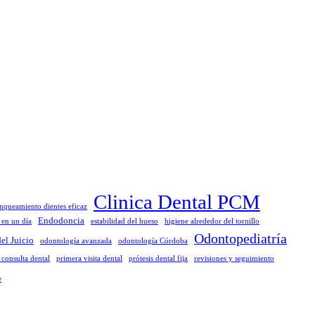
Clinica Dental PCM
nqueamiento dientes eficaz
Endodoncia
s en un día
estabilidad del hueso
higiene alrededor del tornillo
Odontopediatría
el Juicio
odontología avanzada
odontología Córdoba
 consulta dental
primera visita dental
prótesis dental fija
revisiones y seguimiento
e