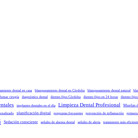
amiento dental en casa
blanqueamiento dental en Córdoba
blanqueamiento dental natural
bla
 fumar cirugía
diagnóstico dental
dientes fijos Córdoba
dientes fijos en 24 horas
dientes fijo
ntales
Limpieza Dental Profesional
Muelas d
implantes dentales en el día
planificación digital
sonalizado
preguntas frecuentes
prevención de inflamación
primera
s
Sedación consciente
señales de alarma dental
señales de alerta
tratamiento más eficient