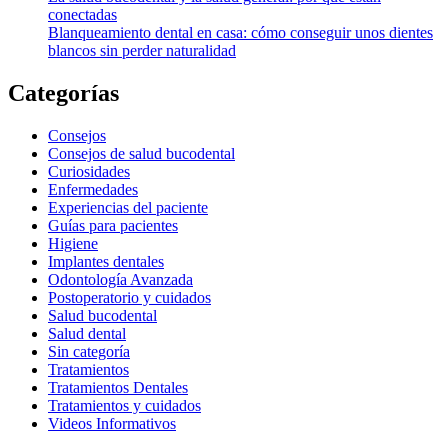
conectadas
Blanqueamiento dental en casa: cómo conseguir unos dientes
blancos sin perder naturalidad
Categorías
Consejos
Consejos de salud bucodental
Curiosidades
Enfermedades
Experiencias del paciente
Guías para pacientes
Higiene
Implantes dentales
Odontología Avanzada
Postoperatorio y cuidados
Salud bucodental
Salud dental
Sin categoría
Tratamientos
Tratamientos Dentales
Tratamientos y cuidados
Videos Informativos