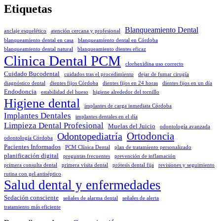
Etiquetas
Blanqueamiento Dental
anclaje esquelético
atención cercana y profesional
blanqueamiento dental en casa
blanqueamiento dental en Córdoba
blanqueamiento dental natural
blanqueamiento dientes eficaz
Clinica Dental PCM
clorhexidina uso correcto
Cuidado Bucodental
cuidados tras el procedimiento
dejar de fumar cirugía
diagnóstico dental
dientes fijos Córdoba
dientes fijos en 24 horas
dientes fijos en un día
Endodoncia
estabilidad del hueso
higiene alrededor del tornillo
Higiene dental
implantes de carga inmediata Córdoba
Implantes Dentales
implantes dentales en el día
Limpieza Dental Profesional
Muelas del Juicio
odontología avanzada
Odontopediatría
Ortodoncia
odontología Córdoba
Pacientes Informados
PCM Clínica Dental
plan de tratamiento personalizado
planificación digital
preguntas frecuentes
prevención de inflamación
primera consulta dental
primera visita dental
prótesis dental fija
revisiones y seguimiento
rutina con gel antiséptico
Salud dental y enfermedades
Sedación consciente
señales de alarma dental
señales de alerta
tratamiento más eficiente