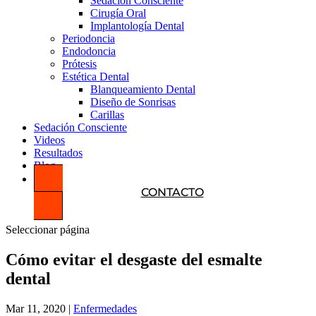
Sedación Consciente
Cirugía Oral
Implantología Dental
Periodoncia
Endodoncia
Prótesis
Estética Dental
Blanqueamiento Dental
Diseño de Sonrisas
Carillas
Sedación Consciente
Videos
Resultados
Blog
CONTACTO
Seleccionar página
Cómo evitar el desgaste del esmalte
dental
Mar 11, 2020
|
Enfermedades