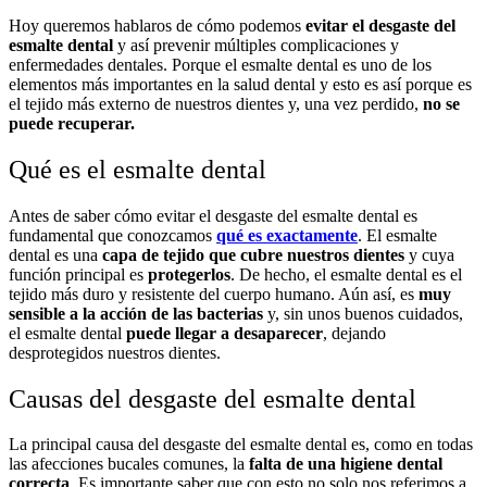
Hoy queremos hablaros de cómo podemos
evitar el desgaste del
esmalte dental
y así prevenir múltiples complicaciones y
enfermedades dentales. Porque el esmalte dental es uno de los
elementos más importantes en la salud dental y esto es así porque es
el tejido más externo de nuestros dientes y, una vez perdido,
no se
puede recuperar.
Qué es el esmalte dental
Antes de saber cómo evitar el desgaste del esmalte dental es
fundamental que conozcamos
qué es exactamente
. El esmalte
dental es una
capa de tejido que cubre nuestros dientes
y cuya
función principal es
protegerlos
. De hecho, el esmalte dental es el
tejido más duro y resistente del cuerpo humano. Aún así, es
muy
sensible a la acción de las bacterias
y, sin unos buenos cuidados,
el esmalte dental
puede llegar a desaparecer
, dejando
desprotegidos nuestros dientes.
Causas del desgaste del esmalte dental
La principal causa del desgaste del esmalte dental es, como en todas
las afecciones bucales comunes, la
falta de una higiene dental
correcta
. Es importante saber que con esto no solo nos referimos a