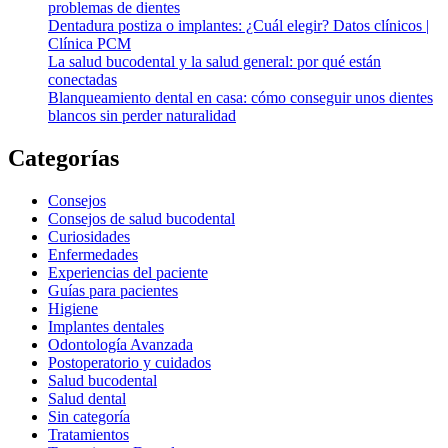
problemas de dientes
Dentadura postiza o implantes: ¿Cuál elegir? Datos clínicos |
Clínica PCM
La salud bucodental y la salud general: por qué están
conectadas
Blanqueamiento dental en casa: cómo conseguir unos dientes
blancos sin perder naturalidad
Categorías
Consejos
Consejos de salud bucodental
Curiosidades
Enfermedades
Experiencias del paciente
Guías para pacientes
Higiene
Implantes dentales
Odontología Avanzada
Postoperatorio y cuidados
Salud bucodental
Salud dental
Sin categoría
Tratamientos