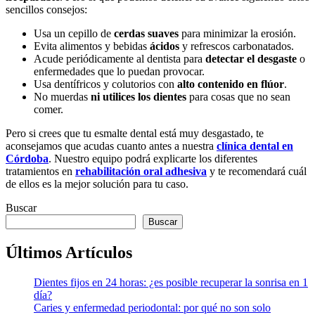
sencillos consejos:
Usa un cepillo de
cerdas suaves
para minimizar la erosión.
Evita alimentos y bebidas
ácidos
y refrescos carbonatados.
Acude periódicamente al dentista para
detectar el desgaste
o
enfermedades que lo puedan provocar.
Usa dentífricos y colutorios con
alto contenido en flúor
.
No muerdas
ni utilices los dientes
para cosas que no sean
comer.
Pero si crees que tu esmalte dental está muy desgastado, te
aconsejamos que acudas cuanto antes a nuestra
clínica dental en
Córdoba
. Nuestro equipo podrá explicarte los diferentes
tratamientos en
rehabilitación oral adhesiva
y te recomendará cuál
de ellos es la mejor solución para tu caso.
Buscar
Buscar
Últimos Artículos
Dientes fijos en 24 horas: ¿es posible recuperar la sonrisa en 1
día?
Caries y enfermedad periodontal: por qué no son solo