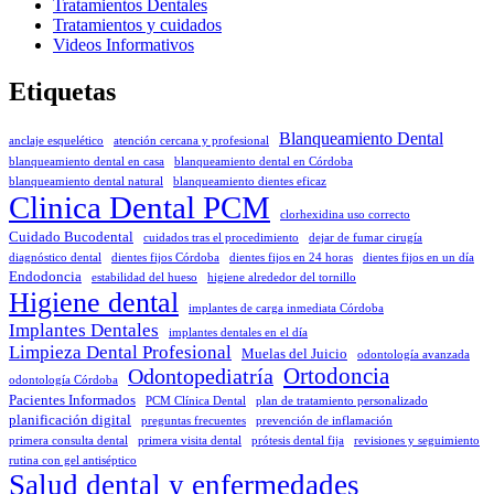
Tratamientos Dentales
Tratamientos y cuidados
Videos Informativos
Etiquetas
Blanqueamiento Dental
anclaje esquelético
atención cercana y profesional
blanqueamiento dental en casa
blanqueamiento dental en Córdoba
blanqueamiento dental natural
blanqueamiento dientes eficaz
Clinica Dental PCM
clorhexidina uso correcto
Cuidado Bucodental
cuidados tras el procedimiento
dejar de fumar cirugía
diagnóstico dental
dientes fijos Córdoba
dientes fijos en 24 horas
dientes fijos en un día
Endodoncia
estabilidad del hueso
higiene alrededor del tornillo
Higiene dental
implantes de carga inmediata Córdoba
Implantes Dentales
implantes dentales en el día
Limpieza Dental Profesional
Muelas del Juicio
odontología avanzada
Odontopediatría
Ortodoncia
odontología Córdoba
Pacientes Informados
PCM Clínica Dental
plan de tratamiento personalizado
planificación digital
preguntas frecuentes
prevención de inflamación
primera consulta dental
primera visita dental
prótesis dental fija
revisiones y seguimiento
rutina con gel antiséptico
Salud dental y enfermedades