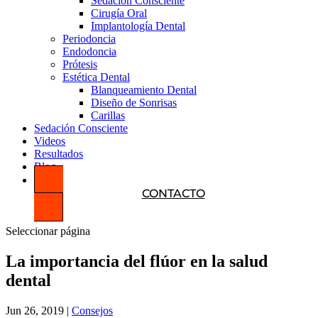
Sedación Consciente
Cirugía Oral
Implantología Dental
Periodoncia
Endodoncia
Prótesis
Estética Dental
Blanqueamiento Dental
Diseño de Sonrisas
Carillas
Sedación Consciente
Videos
Resultados
Blog
CONTACTO
Seleccionar página
La importancia del flúor en la salud
dental
Jun 26, 2019
|
Consejos