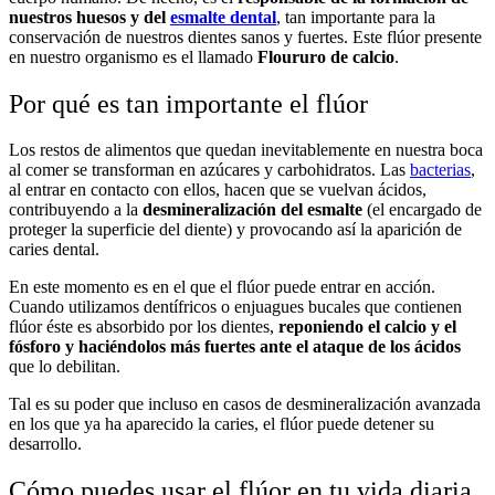
nuestros huesos y del
esmalte dental
, tan importante para la
conservación de nuestros dientes sanos y fuertes. Este flúor presente
en nuestro organismo es el llamado
Floururo de calcio
.
Por qué es tan importante el flúor
Los restos de alimentos que quedan inevitablemente en nuestra boca
al comer se transforman en azúcares y carbohidratos. Las
bacterias
,
al entrar en contacto con ellos, hacen que se vuelvan ácidos,
contribuyendo a la
desmineralización del esmalte
(el encargado de
proteger la superficie del diente) y provocando así la aparición de
caries dental.
En este momento es en el que el flúor puede entrar en acción.
Cuando utilizamos dentífricos o enjuagues bucales que contienen
flúor éste es absorbido por los dientes,
reponiendo el calcio y el
fósforo y haciéndolos más fuertes ante el ataque de los ácidos
que lo debilitan.
Tal es su poder que incluso en casos de desmineralización avanzada
en los que ya ha aparecido la caries, el flúor puede detener su
desarrollo.
Cómo puedes usar el flúor en tu vida diaria