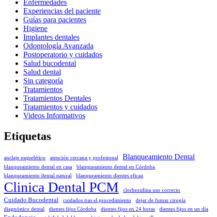
Enfermedades
Experiencias del paciente
Guías para pacientes
Higiene
Implantes dentales
Odontología Avanzada
Postoperatorio y cuidados
Salud bucodental
Salud dental
Sin categoría
Tratamientos
Tratamientos Dentales
Tratamientos y cuidados
Videos Informativos
Etiquetas
Blanqueamiento Dental
anclaje esquelético
atención cercana y profesional
blanqueamiento dental en casa
blanqueamiento dental en Córdoba
blanqueamiento dental natural
blanqueamiento dientes eficaz
Clinica Dental PCM
clorhexidina uso correcto
Cuidado Bucodental
cuidados tras el procedimiento
dejar de fumar cirugía
diagnóstico dental
dientes fijos Córdoba
dientes fijos en 24 horas
dientes fijos en un día