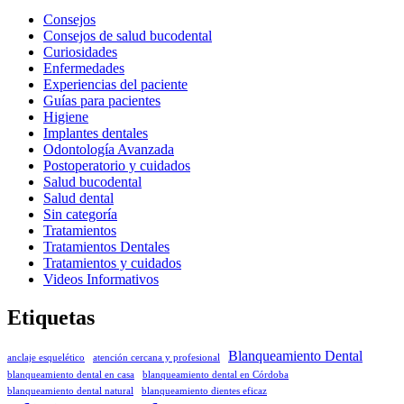
Consejos
Consejos de salud bucodental
Curiosidades
Enfermedades
Experiencias del paciente
Guías para pacientes
Higiene
Implantes dentales
Odontología Avanzada
Postoperatorio y cuidados
Salud bucodental
Salud dental
Sin categoría
Tratamientos
Tratamientos Dentales
Tratamientos y cuidados
Videos Informativos
Etiquetas
Blanqueamiento Dental
anclaje esquelético
atención cercana y profesional
blanqueamiento dental en casa
blanqueamiento dental en Córdoba
blanqueamiento dental natural
blanqueamiento dientes eficaz