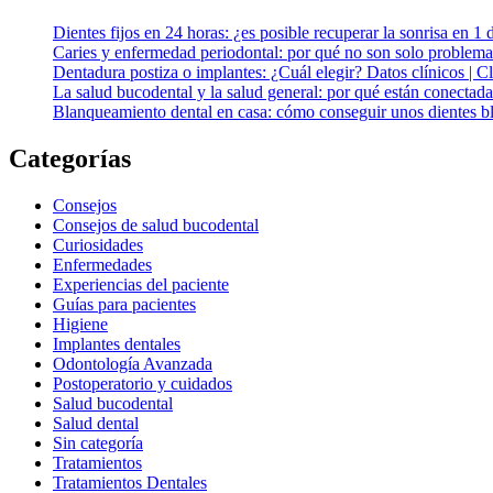
Dientes fijos en 24 horas: ¿es posible recuperar la sonrisa en 1 
Caries y enfermedad periodontal: por qué no son solo problema
Dentadura postiza o implantes: ¿Cuál elegir? Datos clínicos | 
La salud bucodental y la salud general: por qué están conectada
Blanqueamiento dental en casa: cómo conseguir unos dientes bl
Categorías
Consejos
Consejos de salud bucodental
Curiosidades
Enfermedades
Experiencias del paciente
Guías para pacientes
Higiene
Implantes dentales
Odontología Avanzada
Postoperatorio y cuidados
Salud bucodental
Salud dental
Sin categoría
Tratamientos
Tratamientos Dentales