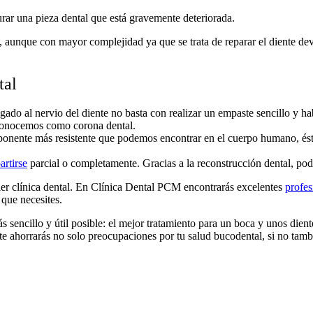
rar una pieza dental que está gravemente deteriorada.
, aunque con mayor complejidad ya que se trata de reparar el diente dev
tal
egado al nervio del diente no basta con realizar un empaste sencillo y h
e conocemos como corona dental.
onente más resistente que podemos encontrar en el cuerpo humano, éste 
artirse
parcial o completamente. Gracias a la reconstrucción dental, po
ier clínica dental. En Clínica Dental PCM encontrarás excelentes
profes
 que necesites.
 sencillo y útil posible: el mejor tratamiento para un boca y unos die
ta te ahorrarás no solo preocupaciones por tu salud bucodental, si no ta