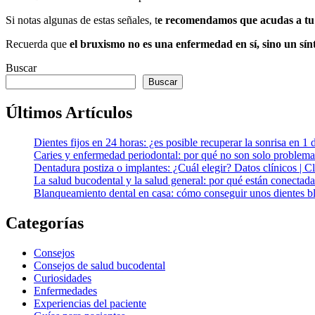
Si notas algunas de estas señales, t
e recomendamos que acudas a t
Recuerda que
el bruxismo no es una enfermedad en sí, sino un sí
Buscar
Buscar
Últimos Artículos
Dientes fijos en 24 horas: ¿es posible recuperar la sonrisa en 1 
Caries y enfermedad periodontal: por qué no son solo problema
Dentadura postiza o implantes: ¿Cuál elegir? Datos clínicos | 
La salud bucodental y la salud general: por qué están conectada
Blanqueamiento dental en casa: cómo conseguir unos dientes bl
Categorías
Consejos
Consejos de salud bucodental
Curiosidades
Enfermedades
Experiencias del paciente