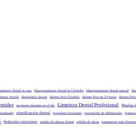
amiento dental en casa
blanqueamiento dental en Córdoba
blanqueamiento dental natural
bla
 fumar cirugía
diagnóstico dental
dientes fijos Córdoba
dientes fijos en 24 horas
dientes fijo
ntales
Limpieza Dental Profesional
Muelas d
implantes dentales en el día
planificación digital
sonalizado
preguntas frecuentes
prevención de inflamación
primera
s
Sedación consciente
señales de alarma dental
señales de alerta
tratamiento más eficient