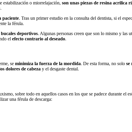
e estabilización o miorrelajación,
son unas piezas de resina acrílica r
.
a paciente
. Tras un primer estudio en la consulta del dentista, si el espe
nte la férula.
 bucales deportivos
. Algunas personas creen que son lo mismo y las uti
ndo el
efecto contrario al deseado
.
uerme, se
minimiza la fuerza de la mordida
. De esta forma, no solo
se 
los dolores de cabeza
y el desgaste dental.
uxismo, sobre todo en aquellos casos en los que se padece durante el es
ilizar una férula de descarga: