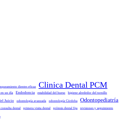
Clinica Dental PCM
nqueamiento dientes eficaz
Endodoncia
s en un día
estabilidad del hueso
higiene alrededor del tornillo
Odontopediatría
el Juicio
odontología avanzada
odontología Córdoba
 consulta dental
primera visita dental
prótesis dental fija
revisiones y seguimiento
e