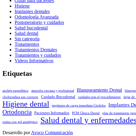
Guías para pacientes
Higiene
Implantes dentales
Odontología Avanzada
Postoperatorio y cuidados
Salud bucodental
Salud dental
Sin categoría
Tratamientos
Tratamientos Dentales
Tratamientos y cuidados
Videos Informativos
Etiquetas
Blanqueamiento Dental
anclaje esquelético
atención cercana y profesional
blanque
Cuidado Bucodental
clorhexidina uso correcto
cuidados tras el procedimiento
dejar de
Higiene dental
Implantes De
implantes de carga inmediata Córdoba
Ortodoncia
Pacientes Informados
PCM Clínica Dental
plan de tratamiento per
Salud dental y enfermedade
rutina con gel antiséptico
Desarrollo por
Avoco Comunicación