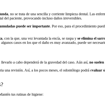
funda
, no se trata de una sencilla y corriente limpieza dental. Las enf
al del paciente, provocando incluso daños irreversibles.
acumuladas puede ser importante
. Por eso, para el procedimiento puede
ta
, con la que, una vez levantada la encía, se raspa y
se elimina el sar
En algunos casos en los que el daño es muy avanzado, puede ser necesario
 llevarlo a cabo dependerá de la gravedad del caso. Aún así,
no suelen
ia una revisión. Así, a los pocos meses, el odontólogo podrá e
valuar s
s?
antén tus rutinas de higiene: