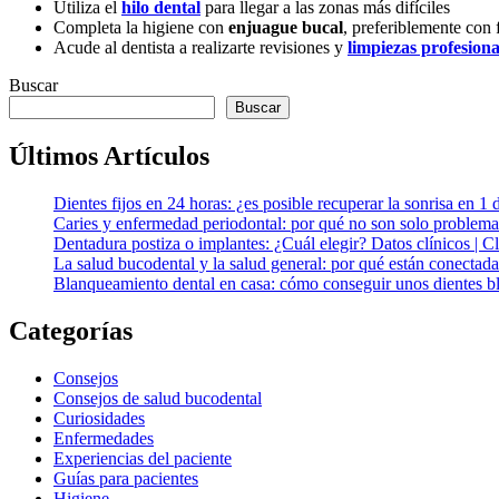
Utiliza el
hilo dental
para llegar a las zonas más difíciles
Completa la higiene con
enjuague bucal
, preferiblemente con 
Acude al dentista a realizarte revisiones y
limpiezas profesiona
Buscar
Buscar
Últimos Artículos
Dientes fijos en 24 horas: ¿es posible recuperar la sonrisa en 1 
Caries y enfermedad periodontal: por qué no son solo problema
Dentadura postiza o implantes: ¿Cuál elegir? Datos clínicos | 
La salud bucodental y la salud general: por qué están conectada
Blanqueamiento dental en casa: cómo conseguir unos dientes bl
Categorías
Consejos
Consejos de salud bucodental
Curiosidades
Enfermedades
Experiencias del paciente
Guías para pacientes
Higiene