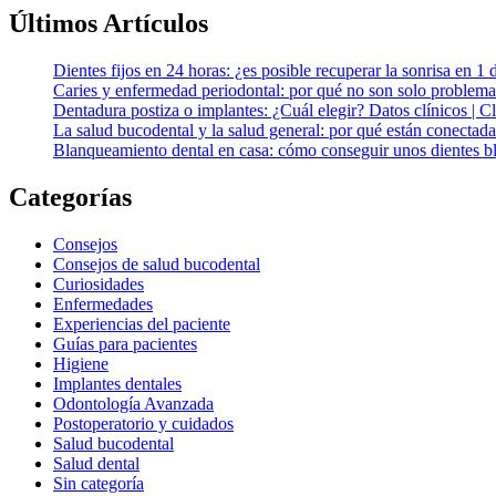
Últimos Artículos
Dientes fijos en 24 horas: ¿es posible recuperar la sonrisa en 1 
Caries y enfermedad periodontal: por qué no son solo problema
Dentadura postiza o implantes: ¿Cuál elegir? Datos clínicos | 
La salud bucodental y la salud general: por qué están conectada
Blanqueamiento dental en casa: cómo conseguir unos dientes bl
Categorías
Consejos
Consejos de salud bucodental
Curiosidades
Enfermedades
Experiencias del paciente
Guías para pacientes
Higiene
Implantes dentales
Odontología Avanzada
Postoperatorio y cuidados
Salud bucodental
Salud dental
Sin categoría