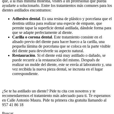
que, a la más mínima molestia, visites a un profesional que pueda
ayudarte a solucionarlo. Entre los tratamientos más comunes para los
dientes astillados encontramos:
Adhesivo dental
. Es una resina de plástico y porcelana que el
dentista utiliza para realizar una especie de empaste, que
permite tapar la superficie dental astillada, dándole forma para
que se adapte perfectamente al diente.
Carilla o corona
dental
. Este tratamiento consiste en el
alisado previo del diente para hacer hueco a la carilla, una
pequeña lámina de porcelana que se coloca en la parte visible
del diente para devolverle su aspecto natural.
Restauración
. Si el diente está muy astillado o dañado, se
puede recurrir a la restauración del mismo. Después de
realizar un molde del diente, este se envía al laboratorio y, una
vez recibida la nueva pieza dental, se incrusta en el lugar
correspondiente.
¿Se te ha astillado un diente? Pide tu cita con nosotros y te
recomendaremos el tratamiento más adecuado para ti. Te esperamos
en Calle Antonio Maura. Pide tu primera cita gratuita llamando al
957 41 86 18
Buscar