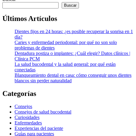
Buscar
Últimos Artículos
Dientes fijos en 24 horas: ¿es posible recuperar la sonrisa en 1
día?
Caries y enfermedad periodontal: por qué no son solo
problemas de dientes
Dentadura postiza o implantes: ¿Cuál elegir? Datos clínicos |
Clínica PCM
La salud bucodental y la salud general: por qué están
conectadas
Blanqueamiento dental en casa: cómo conseguir unos dientes
blancos sin perder naturalidad
Categorías
Consejos
Consejos de salud bucodental
Curiosidades
Enfermedades
Experiencias del paciente
Guías para pacientes