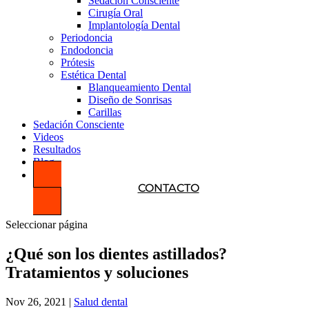
Sedación Consciente
Cirugía Oral
Implantología Dental
Periodoncia
Endodoncia
Prótesis
Estética Dental
Blanqueamiento Dental
Diseño de Sonrisas
Carillas
Sedación Consciente
Videos
Resultados
Blog
CONTACTO
Seleccionar página
¿Qué son los dientes astillados?
Tratamientos y soluciones
Nov 26, 2021
|
Salud dental