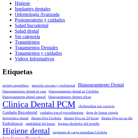
Higiene
Implantes dentales
Odontología Avanzada
Postoperatorio y cuidados
Salud bucodental
Salud dental
Sin categoría
Tratamientos
Tratamientos Dentales
Tratamientos y cuidados
Videos Informativos
Etiquetas
Blanqueamiento Dental
anclaje esquelético
atención cercana y profesional
blanqueamiento dental en casa
blanqueamiento dental en Córdoba
blanqueamiento dental natural
blanqueamiento dientes eficaz
Clinica Dental PCM
clorhexidina uso correcto
Cuidado Bucodental
cuidados tras el procedimiento
dejar de fumar cirugía
diagnóstico dental
dientes fijos Córdoba
dientes fijos en 24 horas
dientes fijos en un día
Endodoncia
estabilidad del hueso
higiene alrededor del tornillo
Higiene dental
implantes de carga inmediata Córdoba