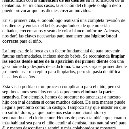
relacionados con la
alineación de los dientes
en la formación de la
dentadura. En muchos casos, la succión del chupete o algún dedo
puede provocar que los dientes crezcan movidos.
En su primera cita, el odontólogo realizará una completa revisión de
los dientes y encías del bebé, asegurándose de que no están
dañados, crecen sanos y sean de color blanco uniforme. Además,
nos dará las claves necesarias para mantener una
higiene bucal
correcta
para el niño.
La limpieza de la boca es un factor fundamental de para prevenir
futuras enfermedades, incluso siendo bebés. Se recomienda
limpiar
las encías desde antes de la aparición del primer diente
con una
gasa húmeda y después de cada toma. Una vez surja el primer diente
,se puede usar un cepillo para limpiarlos, pero sin pasta dentífrica
hasta los dos años.
Esta visita podría ser un proceso complicado para el niño, pero si
seguimos unos sencillos consejos podemos
eliminar la parte
negativa
. Por ejemplo, hemos de procurar no amenazar a nuestro
hijo con ir al dentista si come muchos dulces. De esta manera puede
llegar a percibirlo como un castigo. Tampoco hay que insistir en que
no sufrirá dolor, ya que podemos estar condicionándolo y
sembrando en él cierto temor. Hemos de pensar también que, cuanto
más habitual sea para el niño acudir al dentista, más natural será para
él y menos desconfianza sentirá y más colaborador se mostrará.