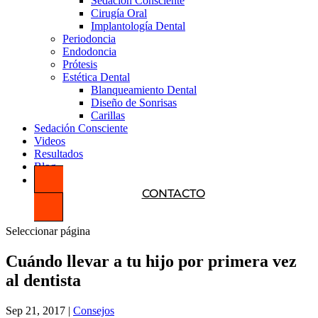
Sedación Consciente
Cirugía Oral
Implantología Dental
Periodoncia
Endodoncia
Prótesis
Estética Dental
Blanqueamiento Dental
Diseño de Sonrisas
Carillas
Sedación Consciente
Videos
Resultados
Blog
CONTACTO
Seleccionar página
Cuándo llevar a tu hijo por primera vez
al dentista
Sep 21, 2017
|
Consejos