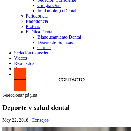
Sedación Consciente
Cirugía Oral
Implantología Dental
Periodoncia
Endodoncia
Prótesis
Estética Dental
Blanqueamiento Dental
Diseño de Sonrisas
Carillas
Sedación Consciente
Videos
Resultados
Blog
CONTACTO
Seleccionar página
Deporte y salud dental
May 22, 2018
|
Consejos