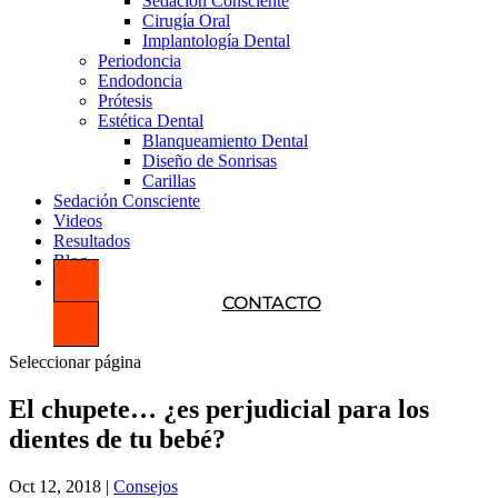
Sedación Consciente
Cirugía Oral
Implantología Dental
Periodoncia
Endodoncia
Prótesis
Estética Dental
Blanqueamiento Dental
Diseño de Sonrisas
Carillas
Sedación Consciente
Videos
Resultados
Blog
CONTACTO
Seleccionar página
El chupete… ¿es perjudicial para los
dientes de tu bebé?
Oct 12, 2018
|
Consejos