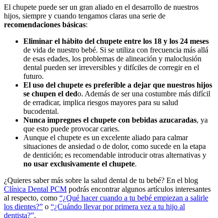
El chupete puede ser un gran aliado en el desarrollo de nuestros
hijos, siempre y cuando tengamos claras una serie de
recomendaciones básicas
:
Eliminar el hábito del chupete entre los 18 y los 24 meses
de vida de nuestro bebé. Si se utiliza con frecuencia más allá
de esas edades, los problemas de alineación y maloclusión
dental pueden ser irreversibles y difíciles de corregir en el
futuro.
El uso del chupete es preferible a dejar que nuestros hijos
se chupen el ded
o. Además de ser una costumbre más difícil
de erradicar, implica riesgos mayores para su salud
bucodental.
Nunca impregnes el chupete con bebidas azucaradas
, ya
que esto puede provocar caries.
Aunque el chupete es un excelente aliado para calmar
situaciones de ansiedad o de dolor, como sucede en la etapa
de dentición; es recomendable introducir otras alternativas y
no usar exclusivamente el chupete
.
¿Quieres saber más sobre la salud dental de tu bebé? En el blog
Clínica Dental PCM
podrás encontrar algunos artículos interesantes
al respecto, como
“¿Qué hacer cuando a tu bebé empiezan a salirle
los dientes?”
o
“¿Cuándo llevar por primera vez a tu hijo al
dentista?”
.