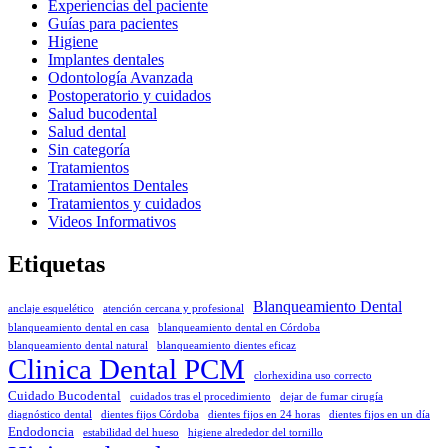
Experiencias del paciente
Guías para pacientes
Higiene
Implantes dentales
Odontología Avanzada
Postoperatorio y cuidados
Salud bucodental
Salud dental
Sin categoría
Tratamientos
Tratamientos Dentales
Tratamientos y cuidados
Videos Informativos
Etiquetas
Blanqueamiento Dental
anclaje esquelético
atención cercana y profesional
blanqueamiento dental en casa
blanqueamiento dental en Córdoba
blanqueamiento dental natural
blanqueamiento dientes eficaz
Clinica Dental PCM
clorhexidina uso correcto
Cuidado Bucodental
cuidados tras el procedimiento
dejar de fumar cirugía
diagnóstico dental
dientes fijos Córdoba
dientes fijos en 24 horas
dientes fijos en un día
Endodoncia
estabilidad del hueso
higiene alrededor del tornillo