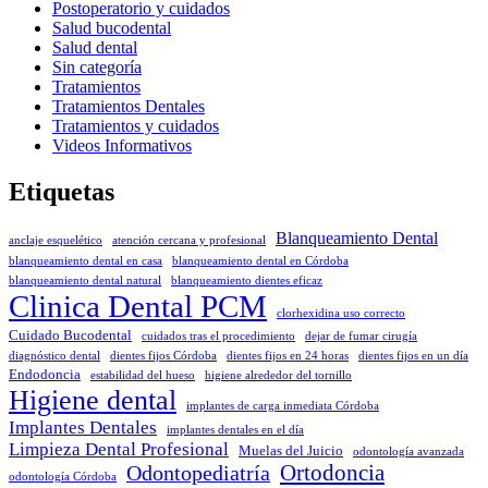
Postoperatorio y cuidados
Salud bucodental
Salud dental
Sin categoría
Tratamientos
Tratamientos Dentales
Tratamientos y cuidados
Videos Informativos
Etiquetas
Blanqueamiento Dental
anclaje esquelético
atención cercana y profesional
blanqueamiento dental en casa
blanqueamiento dental en Córdoba
blanqueamiento dental natural
blanqueamiento dientes eficaz
Clinica Dental PCM
clorhexidina uso correcto
Cuidado Bucodental
cuidados tras el procedimiento
dejar de fumar cirugía
diagnóstico dental
dientes fijos Córdoba
dientes fijos en 24 horas
dientes fijos en un día
Endodoncia
estabilidad del hueso
higiene alrededor del tornillo
Higiene dental
implantes de carga inmediata Córdoba
Implantes Dentales
implantes dentales en el día
Limpieza Dental Profesional
Muelas del Juicio
odontología avanzada
Odontopediatría
Ortodoncia
odontología Córdoba