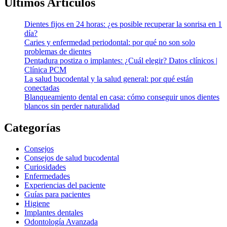
Últimos Artículos
Dientes fijos en 24 horas: ¿es posible recuperar la sonrisa en 1
día?
Caries y enfermedad periodontal: por qué no son solo
problemas de dientes
Dentadura postiza o implantes: ¿Cuál elegir? Datos clínicos |
Clínica PCM
La salud bucodental y la salud general: por qué están
conectadas
Blanqueamiento dental en casa: cómo conseguir unos dientes
blancos sin perder naturalidad
Categorías
Consejos
Consejos de salud bucodental
Curiosidades
Enfermedades
Experiencias del paciente
Guías para pacientes
Higiene
Implantes dentales
Odontología Avanzada