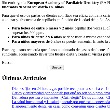
Sin embargo, la
European Academy of Paediatric Dentistry
(EAPD
fluoradas debería ser diario en niños
.
Para que el uso de pastas de dientes con flúor sea eficaz contra la ca
a utilizar y frecuencia de cepillado en funciòn de la edad del niño. As
Para bebés de entre 6 meses y 2 años
: cepillar dos veces al 
superar los 500 ppm.
Para niños de entre 2 y 6 años
se debe usar la misma cantidad 
Para niños mayores de 6 años
se puede aumentar la tanto la c
Este organismo recuerda que el uso continuado de pastas de dientes f
suficiente, aconsejando llevar una
buena dieta y realizar visitas per
Buscar
Buscar
Últimos Artículos
Dientes fijos en 24 horas: ¿es posible recuperar la sonrisa en 1 
Caries y enfermedad periodontal: por qué no son solo problema
Dentadura postiza o implantes: ¿Cuál elegir? Datos clínicos | 
La salud bucodental y la salud general: por qué están conectada
Blanqueamiento dental en casa: cómo conseguir unos dientes bl