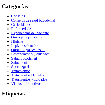
Categorías
Consejos
Consejos de salud bucodental
Curiosidades
Enfermedades
Experiencias del paciente
Guías para pacientes
Higiene
Implantes dentales
Odontología Avanzada
Postoperatorio y cuidados
Salud bucodental
Salud dental
Sin categoría
Tratamientos
Tratamientos Dentales
Tratamientos y cuidados
Videos Informativos
Etiquetas