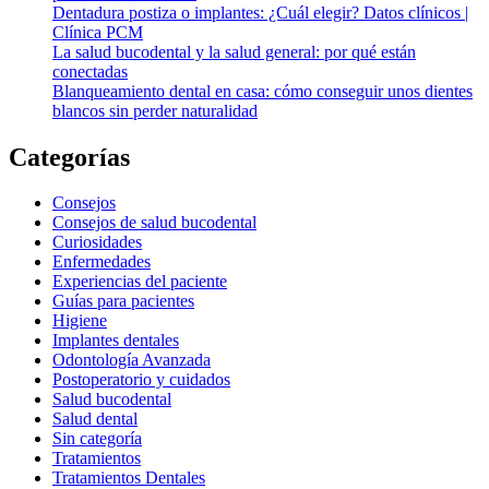
Dentadura postiza o implantes: ¿Cuál elegir? Datos clínicos |
Clínica PCM
La salud bucodental y la salud general: por qué están
conectadas
Blanqueamiento dental en casa: cómo conseguir unos dientes
blancos sin perder naturalidad
Categorías
Consejos
Consejos de salud bucodental
Curiosidades
Enfermedades
Experiencias del paciente
Guías para pacientes
Higiene
Implantes dentales
Odontología Avanzada
Postoperatorio y cuidados
Salud bucodental
Salud dental
Sin categoría
Tratamientos
Tratamientos Dentales