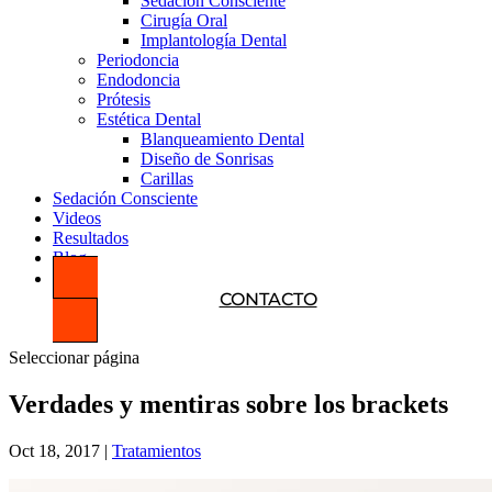
Sedación Consciente
Cirugía Oral
Implantología Dental
Periodoncia
Endodoncia
Prótesis
Estética Dental
Blanqueamiento Dental
Diseño de Sonrisas
Carillas
Sedación Consciente
Videos
Resultados
Blog
CONTACTO
Seleccionar página
Verdades y mentiras sobre los brackets
Oct 18, 2017
|
Tratamientos