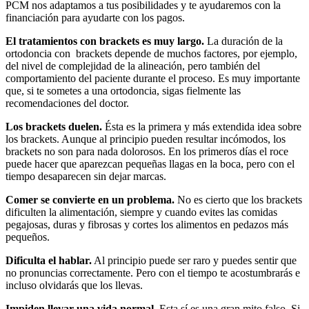
PCM nos adaptamos a tus posibilidades y te ayudaremos con la
financiación para ayudarte con los pagos.
El tratamientos con brackets es muy largo.
La duración de la
ortodoncia con brackets depende de muchos factores, por ejemplo,
del nivel de complejidad de la alineación, pero también del
comportamiento del paciente durante el proceso. Es muy importante
que, si te sometes a una ortodoncia, sigas fielmente las
recomendaciones del doctor.
Los brackets duelen.
Ésta es la primera y más extendida idea sobre
los brackets. Aunque al principio pueden resultar incómodos, los
brackets no son para nada dolorosos. En los primeros días el roce
puede hacer que aparezcan pequeñas llagas en la boca, pero con el
tiempo desaparecen sin dejar marcas.
Comer se convierte en un problema.
No es cierto que los brackets
dificulten la alimentación, siempre y cuando evites las comidas
pegajosas, duras y fibrosas y cortes los alimentos en pedazos más
pequeños.
Dificulta el hablar.
Al principio puede ser raro y puedes sentir que
no pronuncias correctamente. Pero con el tiempo te acostumbrarás e
incluso olvidarás que los llevas.
Impiden llevar una vida normal.
Esta sí es una gran mito falso. Si