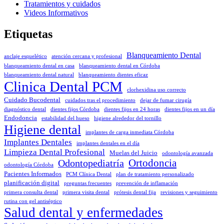
Tratamientos y cuidados
Videos Informativos
Etiquetas
Blanqueamiento Dental
anclaje esquelético
atención cercana y profesional
blanqueamiento dental en casa
blanqueamiento dental en Córdoba
blanqueamiento dental natural
blanqueamiento dientes eficaz
Clinica Dental PCM
clorhexidina uso correcto
Cuidado Bucodental
cuidados tras el procedimiento
dejar de fumar cirugía
diagnóstico dental
dientes fijos Córdoba
dientes fijos en 24 horas
dientes fijos en un día
Endodoncia
estabilidad del hueso
higiene alrededor del tornillo
Higiene dental
implantes de carga inmediata Córdoba
Implantes Dentales
implantes dentales en el día
Limpieza Dental Profesional
Muelas del Juicio
odontología avanzada
Odontopediatría
Ortodoncia
odontología Córdoba
Pacientes Informados
PCM Clínica Dental
plan de tratamiento personalizado
planificación digital
preguntas frecuentes
prevención de inflamación
primera consulta dental
primera visita dental
prótesis dental fija
revisiones y seguimiento
rutina con gel antiséptico
Salud dental y enfermedades