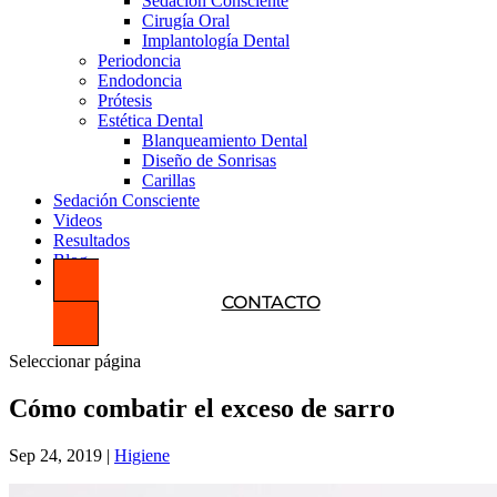
Sedación Consciente
Cirugía Oral
Implantología Dental
Periodoncia
Endodoncia
Prótesis
Estética Dental
Blanqueamiento Dental
Diseño de Sonrisas
Carillas
Sedación Consciente
Videos
Resultados
Blog
CONTACTO
Seleccionar página
Cómo combatir el exceso de sarro
Sep 24, 2019
|
Higiene