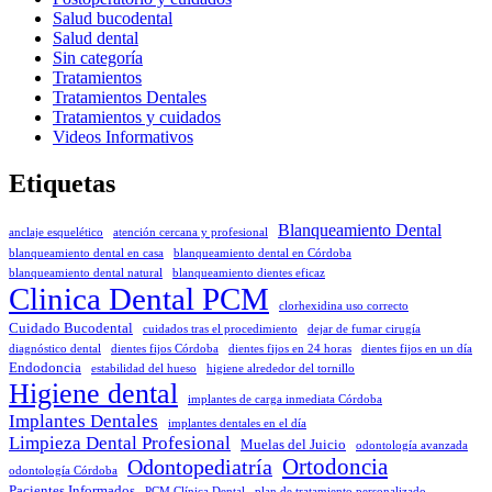
Salud bucodental
Salud dental
Sin categoría
Tratamientos
Tratamientos Dentales
Tratamientos y cuidados
Videos Informativos
Etiquetas
Blanqueamiento Dental
anclaje esquelético
atención cercana y profesional
blanqueamiento dental en casa
blanqueamiento dental en Córdoba
blanqueamiento dental natural
blanqueamiento dientes eficaz
Clinica Dental PCM
clorhexidina uso correcto
Cuidado Bucodental
cuidados tras el procedimiento
dejar de fumar cirugía
diagnóstico dental
dientes fijos Córdoba
dientes fijos en 24 horas
dientes fijos en un día
Endodoncia
estabilidad del hueso
higiene alrededor del tornillo
Higiene dental
implantes de carga inmediata Córdoba
Implantes Dentales
implantes dentales en el día
Limpieza Dental Profesional
Muelas del Juicio
odontología avanzada
Odontopediatría
Ortodoncia
odontología Córdoba
Pacientes Informados
PCM Clínica Dental
plan de tratamiento personalizado