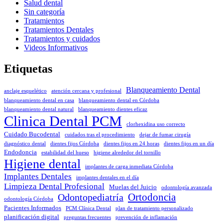
Salud dental
Sin categoría
Tratamientos
Tratamientos Dentales
Tratamientos y cuidados
Videos Informativos
Etiquetas
Blanqueamiento Dental
anclaje esquelético
atención cercana y profesional
blanqueamiento dental en casa
blanqueamiento dental en Córdoba
blanqueamiento dental natural
blanqueamiento dientes eficaz
Clinica Dental PCM
clorhexidina uso correcto
Cuidado Bucodental
cuidados tras el procedimiento
dejar de fumar cirugía
diagnóstico dental
dientes fijos Córdoba
dientes fijos en 24 horas
dientes fijos en un día
Endodoncia
estabilidad del hueso
higiene alrededor del tornillo
Higiene dental
implantes de carga inmediata Córdoba
Implantes Dentales
implantes dentales en el día
Limpieza Dental Profesional
Muelas del Juicio
odontología avanzada
Odontopediatría
Ortodoncia
odontología Córdoba
Pacientes Informados
PCM Clínica Dental
plan de tratamiento personalizado
planificación digital
preguntas frecuentes
prevención de inflamación