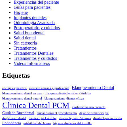
Experiencias del paciente
Guías para pacientes
Higiene
Implantes dentales
Odontología Avanzada
Postoperatorio y cuidados
Salud bucodental
Salud dental
Sin categoría
Tratamientos
Tratamientos Dentales
Tratamientos y cuidados
Videos Informativos
Etiquetas
Blanqueamiento Dental
anclaje esquelético
atención cercana y profesional
blanqueamiento dental en casa
blanqueamiento dental en Córdoba
blanqueamiento dental natural
blanqueamiento dientes eficaz
Clinica Dental PCM
clorhexidina uso correcto
Cuidado Bucodental
cuidados tras el procedimiento
dejar de fumar cirugía
diagnóstico dental
dientes fijos Córdoba
dientes fijos en 24 horas
dientes fijos en un día
Endodoncia
estabilidad del hueso
higiene alrededor del tornillo