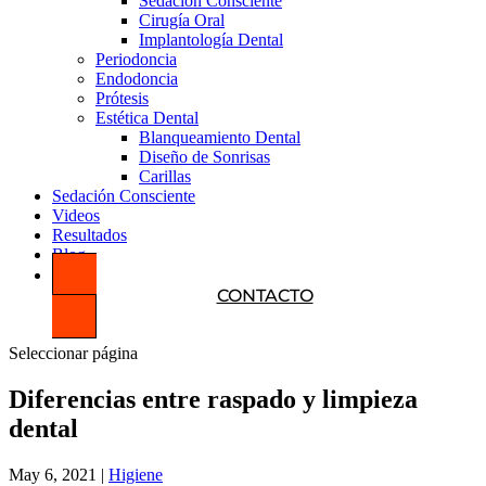
Sedación Consciente
Cirugía Oral
Implantología Dental
Periodoncia
Endodoncia
Prótesis
Estética Dental
Blanqueamiento Dental
Diseño de Sonrisas
Carillas
Sedación Consciente
Videos
Resultados
Blog
CONTACTO
Seleccionar página
Diferencias entre raspado y limpieza
dental
May 6, 2021
|
Higiene