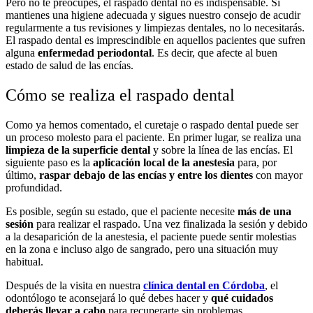
Pero no te preocupes, el raspado dental no es indispensable. Si
mantienes una higiene adecuada y sigues nuestro consejo de acudir
regularmente a tus revisiones y limpiezas dentales, no lo necesitarás.
El raspado dental es imprescindible en aquellos pacientes que sufren
alguna
enfermedad periodontal
. Es decir, que afecte al buen
estado de salud de las encías.
Cómo se realiza el raspado dental
Como ya hemos comentado, el curetaje o raspado dental puede ser
un proceso molesto para el paciente. En primer lugar, se realiza una
limpieza de la superficie dental
y sobre la línea de las encías. El
siguiente paso es la
aplicación local de la anestesia
para, por
último,
raspar debajo de las encías y entre los dientes
con mayor
profundidad.
Es posible, según su estado, que el paciente necesite
más de una
sesión
para realizar el raspado. Una vez finalizada la sesión y debido
a la desaparición de la anestesia, el paciente puede sentir molestias
en la zona e incluso algo de sangrado, pero una situación muy
habitual.
Después de la visita en nuestra
clínica dental en Córdoba
, el
odontólogo te aconsejará lo qué debes hacer y
qué cuidados
deberás llevar a cabo
para recuperarte sin problemas.