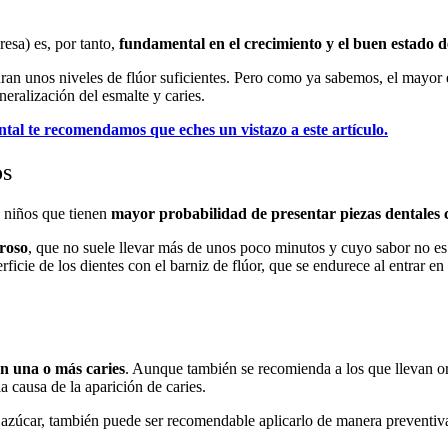
eresa) es, por tanto,
fundamental en el crecimiento y el buen estado de
ran unos niveles de flúor suficientes. Pero como ya sabemos, el mayor e
neralización del esmalte y caries.
ental te recomendamos que eches un vistazo a este artículo.
os
n niños que tienen
mayor probabilidad de presentar piezas dentales 
oroso
, que no suele llevar más de unos poco minutos y cuyo sabor no e
ficie de los dientes con el barniz de flúor, que se endurece al entrar e
en una o más caries
. Aunque también se recomienda a los que llevan or
 causa de la aparición de caries.
 azúcar, también puede ser recomendable aplicarlo de manera preventiv