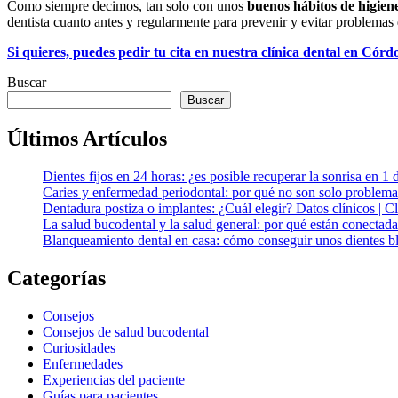
Como siempre decimos, tan solo con unos
buenos hábitos de higien
dentista cuanto antes y regularmente para prevenir y evitar problemas 
Si quieres, puedes pedir tu cita en nuestra clínica dental en Córdo
Buscar
Buscar
Últimos Artículos
Dientes fijos en 24 horas: ¿es posible recuperar la sonrisa en 1 
Caries y enfermedad periodontal: por qué no son solo problema
Dentadura postiza o implantes: ¿Cuál elegir? Datos clínicos | 
La salud bucodental y la salud general: por qué están conectada
Blanqueamiento dental en casa: cómo conseguir unos dientes bl
Categorías
Consejos
Consejos de salud bucodental
Curiosidades
Enfermedades
Experiencias del paciente
Guías para pacientes