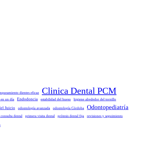
Clinica Dental PCM
nqueamiento dientes eficaz
Endodoncia
s en un día
estabilidad del hueso
higiene alrededor del tornillo
Odontopediatría
el Juicio
odontología avanzada
odontología Córdoba
 consulta dental
primera visita dental
prótesis dental fija
revisiones y seguimiento
e