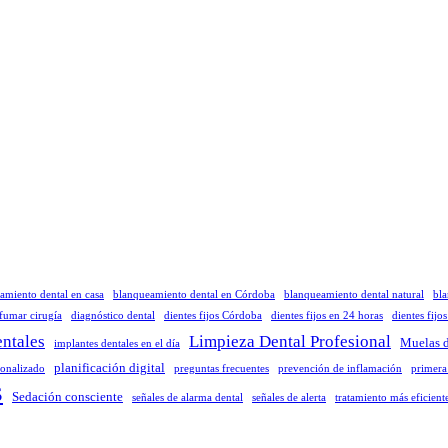
amiento dental en casa
blanqueamiento dental en Córdoba
blanqueamiento dental natural
bla
 fumar cirugía
diagnóstico dental
dientes fijos Córdoba
dientes fijos en 24 horas
dientes fijo
ntales
Limpieza Dental Profesional
Muelas d
implantes dentales en el día
planificación digital
sonalizado
preguntas frecuentes
prevención de inflamación
primera
s
Sedación consciente
señales de alarma dental
señales de alerta
tratamiento más eficient