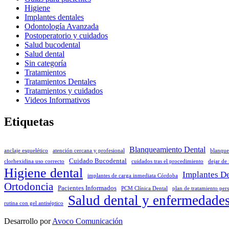
Higiene
Implantes dentales
Odontología Avanzada
Postoperatorio y cuidados
Salud bucodental
Salud dental
Sin categoría
Tratamientos
Tratamientos Dentales
Tratamientos y cuidados
Videos Informativos
Etiquetas
Blanqueamiento Dental
anclaje esquelético
atención cercana y profesional
blanque
Cuidado Bucodental
clorhexidina uso correcto
cuidados tras el procedimiento
dejar de
Higiene dental
Implantes De
implantes de carga inmediata Córdoba
Ortodoncia
Pacientes Informados
PCM Clínica Dental
plan de tratamiento per
Salud dental y enfermedade
rutina con gel antiséptico
Desarrollo por
Avoco Comunicación