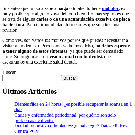
Si sientes que tu boca sabe amarga o tu aliento tiene
mal olor
, es
muy posible que algo no vaya del todo bien. Lo más seguro es que
se trata de alguna
caries o de una acumulación excesiva de placa
bacteriana
. Para tu tranquilidad, lo mejor es que solicites una
revisión.
Como ves, son varios los motivos por los que puedes necesitar ir a
visitar a un dentista. Pero como ya hemos dicho,
no debes esperar
a tener alguno de estos síntomas
, ya que puede ser demasiado
tarde. Si programas tu
revisión anual con tu dentista
, te
aseguramos una excelente salud dental.
Buscar
Buscar
Últimos Artículos
Dientes fijos en 24 horas: ¿es posible recuperar la sonrisa en 1
día?
Caries y enfermedad periodontal: por qué no son solo
problemas de dientes
Dentadura postiza o implantes: ¿Cuál elegir? Datos clínicos |
Clínica PCM