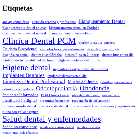
Etiquetas
Blanqueamiento Dental
anclaje esquelético
atención cercana y profesional
blanqueamiento dental en casa
blanqueamiento dental en Córdoba
blanqueamiento dental natural
blanqueamiento dientes eficaz
Clinica Dental PCM
clorhexidina uso correcto
Cuidado Bucodental
cuidados tras el procedimiento
dejar de fumar cirugía
diagnóstico dental
dientes fijos Córdoba
dientes fijos en 24 horas
dientes fijos en un día
Endodoncia
estabilidad del hueso
higiene alrededor del tornillo
Higiene dental
implantes de carga inmediata Córdoba
Implantes Dentales
implantes dentales en el día
Limpieza Dental Profesional
Muelas del Juicio
odontología avanzada
Odontopediatría
Ortodoncia
odontología Córdoba
Pacientes Informados
PCM Clínica Dental
plan de tratamiento personalizado
planificación digital
preguntas frecuentes
prevención de inflamación
primera consulta dental
primera visita dental
prótesis dental fija
revisiones y seguimiento
rutina con gel antiséptico
Salud dental y enfermedades
Sedación consciente
señales de alarma dental
señales de alerta
tratamiento más eficiente