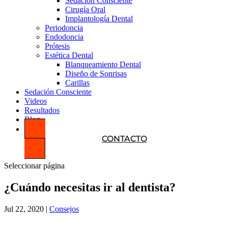
Sedación Consciente
Cirugía Oral
Implantología Dental
Periodoncia
Endodoncia
Prótesis
Estética Dental
Blanqueamiento Dental
Diseño de Sonrisas
Carillas
Sedación Consciente
Videos
Resultados
Blog
CONTACTO
Seleccionar página
¿Cuándo necesitas ir al dentista?
Jul 22, 2020
|
Consejos