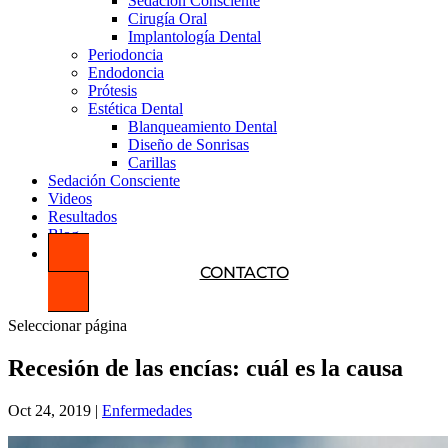
Sedación Consciente
Cirugía Oral
Implantología Dental
Periodoncia
Endodoncia
Prótesis
Estética Dental
Blanqueamiento Dental
Diseño de Sonrisas
Carillas
Sedación Consciente
Videos
Resultados
Blog
CONTACTO
Seleccionar página
Recesión de las encías: cuál es la causa
Oct 24, 2019
|
Enfermedades