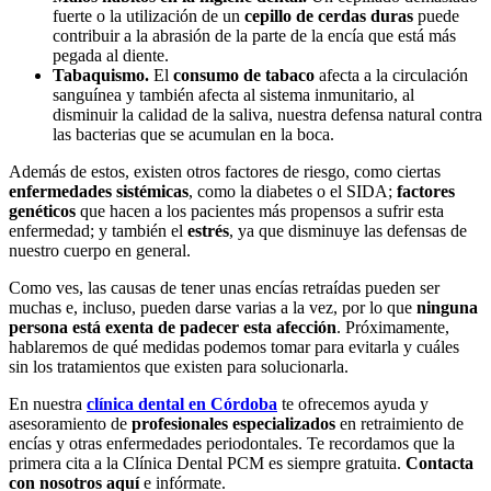
fuerte o la utilización de un
cepillo de cerdas duras
puede
contribuir a la abrasión de la parte de la encía que está más
pegada al diente.
Tabaquismo.
El
consumo de tabaco
afecta a la circulación
sanguínea y también afecta al sistema inmunitario, al
disminuir la calidad de la saliva, nuestra defensa natural contra
las bacterias que se acumulan en la boca.
Además de estos, existen otros factores de riesgo, como ciertas
enfermedades sistémicas
, como la diabetes o el SIDA;
factores
genéticos
que hacen a los pacientes más propensos a sufrir esta
enfermedad; y también el
estrés
, ya que disminuye las defensas de
nuestro cuerpo en general.
Como ves, las causas de tener unas encías retraídas pueden ser
muchas e, incluso, pueden darse varias a la vez, por lo que
ninguna
persona está exenta de padecer esta afección
. Próximamente,
hablaremos de qué medidas podemos tomar para evitarla y cuáles
sin los tratamientos que existen para solucionarla.
En nuestra
clínica dental en Córdoba
te ofrecemos ayuda y
asesoramiento de
profesionales especializados
en retraimiento de
encías y otras enfermedades periodontales. Te recordamos que la
primera cita a la Clínica Dental PCM es siempre gratuita.
Contacta
con nosotros aquí
e infórmate.