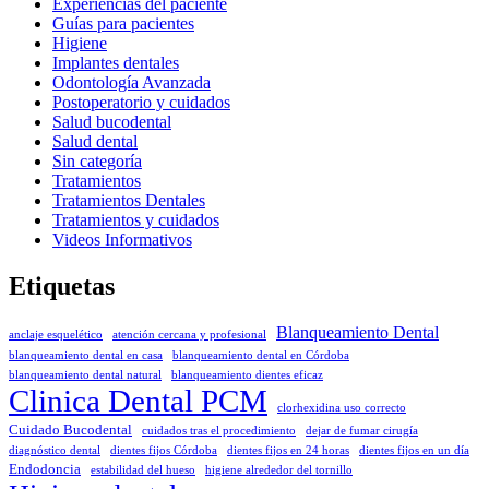
Experiencias del paciente
Guías para pacientes
Higiene
Implantes dentales
Odontología Avanzada
Postoperatorio y cuidados
Salud bucodental
Salud dental
Sin categoría
Tratamientos
Tratamientos Dentales
Tratamientos y cuidados
Videos Informativos
Etiquetas
Blanqueamiento Dental
anclaje esquelético
atención cercana y profesional
blanqueamiento dental en casa
blanqueamiento dental en Córdoba
blanqueamiento dental natural
blanqueamiento dientes eficaz
Clinica Dental PCM
clorhexidina uso correcto
Cuidado Bucodental
cuidados tras el procedimiento
dejar de fumar cirugía
diagnóstico dental
dientes fijos Córdoba
dientes fijos en 24 horas
dientes fijos en un día
Endodoncia
estabilidad del hueso
higiene alrededor del tornillo