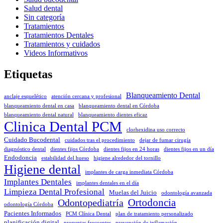
Salud dental
Sin categoría
Tratamientos
Tratamientos Dentales
Tratamientos y cuidados
Videos Informativos
Etiquetas
Blanqueamiento Dental
anclaje esquelético
atención cercana y profesional
blanqueamiento dental en casa
blanqueamiento dental en Córdoba
blanqueamiento dental natural
blanqueamiento dientes eficaz
Clinica Dental PCM
clorhexidina uso correcto
Cuidado Bucodental
cuidados tras el procedimiento
dejar de fumar cirugía
diagnóstico dental
dientes fijos Córdoba
dientes fijos en 24 horas
dientes fijos en un día
Endodoncia
estabilidad del hueso
higiene alrededor del tornillo
Higiene dental
implantes de carga inmediata Córdoba
Implantes Dentales
implantes dentales en el día
Limpieza Dental Profesional
Muelas del Juicio
odontología avanzada
Odontopediatría
Ortodoncia
odontología Córdoba
Pacientes Informados
PCM Clínica Dental
plan de tratamiento personalizado
planificación digital
preguntas frecuentes
prevención de inflamación