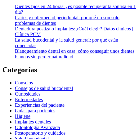
Dientes fijos en 24 horas: ¿es posible recuperar la sonrisa en 1
día?
Caries y enfermedad periodontal: por qué no son solo
problemas de dientes
Dentadura postiza o implantes: ¿Cuál elegir? Datos clínicos |
Clínica PCM
La salud bucodental y la salud general: por qué están
conectadas
Blanqueamiento dental en casa: cómo conseguir unos dientes
blancos sin perder naturalidad
Categorías
Consejos
Consejos de salud bucodental
Curiosidades
Enfermedades
Experiencias del paciente
Guías para pacientes
Higiene
Implantes dentales
Odontología Avanzada
Postoperatorio y cuidados
Salud bucodental