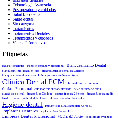
Implantes dentales
Odontología Avanzada
Postoperatorio y cuidados
Salud bucodental
Salud dental
Sin categoría
Tratamientos
Tratamientos Dentales
Tratamientos y cuidados
Videos Informativos
Etiquetas
Blanqueamiento Dental
anclaje esquelético
atención cercana y profesional
blanqueamiento dental en casa
blanqueamiento dental en Córdoba
blanqueamiento dental natural
blanqueamiento dientes eficaz
Clinica Dental PCM
clorhexidina uso correcto
Cuidado Bucodental
cuidados tras el procedimiento
dejar de fumar cirugía
diagnóstico dental
dientes fijos Córdoba
dientes fijos en 24 horas
dientes fijos en un día
Endodoncia
estabilidad del hueso
higiene alrededor del tornillo
Higiene dental
implantes de carga inmediata Córdoba
Implantes Dentales
implantes dentales en el día
Limpieza Dental Profesional
Muelas del Juicio
odontología avanzada