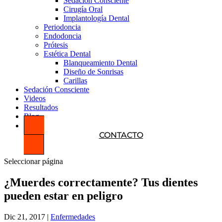
Sedación Consciente
Cirugía Oral
Implantología Dental
Periodoncia
Endodoncia
Prótesis
Estética Dental
Blanqueamiento Dental
Diseño de Sonrisas
Carillas
Sedación Consciente
Videos
Resultados
Blog
CONTACTO
Seleccionar página
¿Muerdes correctamente? Tus dientes
pueden estar en peligro
Dic 21, 2017
|
Enfermedades