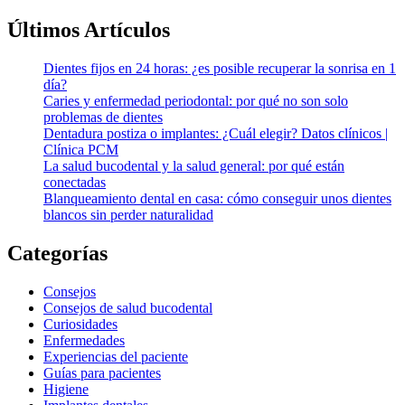
Últimos Artículos
Dientes fijos en 24 horas: ¿es posible recuperar la sonrisa en 1
día?
Caries y enfermedad periodontal: por qué no son solo
problemas de dientes
Dentadura postiza o implantes: ¿Cuál elegir? Datos clínicos |
Clínica PCM
La salud bucodental y la salud general: por qué están
conectadas
Blanqueamiento dental en casa: cómo conseguir unos dientes
blancos sin perder naturalidad
Categorías
Consejos
Consejos de salud bucodental
Curiosidades
Enfermedades
Experiencias del paciente
Guías para pacientes
Higiene